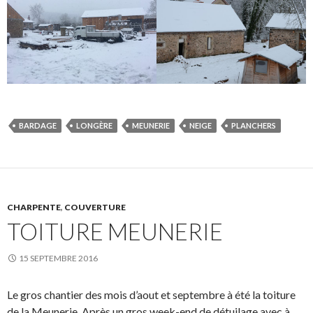
BARDAGE
LONGÈRE
MEUNERIE
NEIGE
PLANCHERS
CHARPENTE
,
COUVERTURE
TOITURE MEUNERIE
15 SEPTEMBRE 2016
Le gros chantier des mois d’aout et septembre à été la toiture
de la Meunerie. Après un gros week-end de détuilage avec à