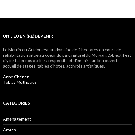
des
articles
UN LIEU EN (RE)DEVENIR
Le Moulin du Guidon est un domaine de 2 hectares en cours de
réhabilitation situé au coeur du parc naturel du Morvan. L'objectif est
d'y installer nos ateliers respectifs et d'en faire un lieu ouvert :
accueil de stages, tables d'hôtes, activités artistiques.
Anne Chériez
Tobias Muthesius
CATÉGORIES
Aménagement
Arbres