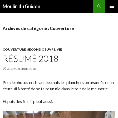
Recherche
Moulin du Guidon
ALLER
MENU
AU
PRINCI
CONTENU
Archives de catégorie : Couverture
COUVERTURE
,
SECOND OEUVRE
,
VIE
RÉSUMÉ 2018
31 DÉCEMBRE 2018
Peu de photos cette année, mais les planchers on avancés et un
écureuil à tenté de se faire un nid dans le toit de la meunerie…
Et puis des fois il pleut aussi.