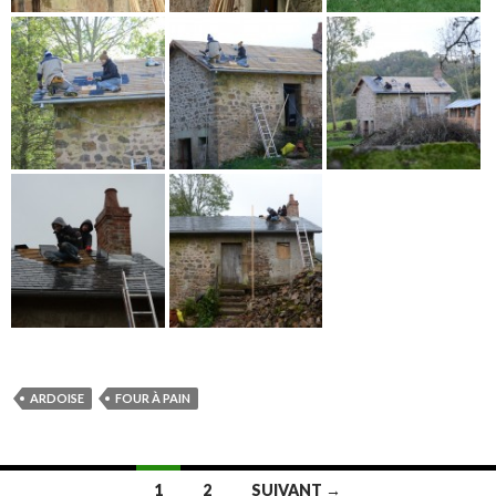
ARDOISE
FOUR À PAIN
Navigation
1
2
SUIVANT →