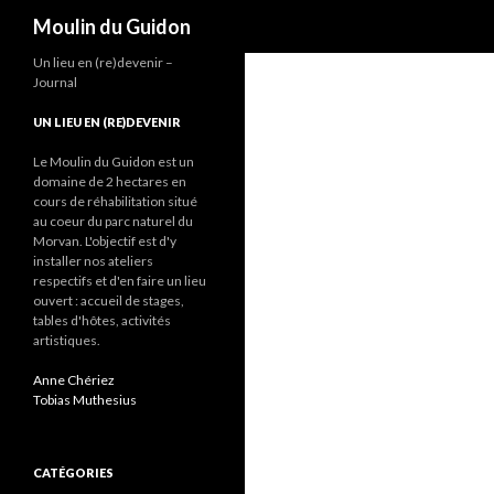
Recherche
Moulin du Guidon
Un lieu en (re)devenir –
Journal
UN LIEU EN (RE)DEVENIR
Le Moulin du Guidon est un
domaine de 2 hectares en
cours de réhabilitation situé
au coeur du parc naturel du
Morvan. L'objectif est d'y
installer nos ateliers
respectifs et d'en faire un lieu
ouvert : accueil de stages,
tables d'hôtes, activités
artistiques.
Anne Chériez
Tobias Muthesius
CATÉGORIES