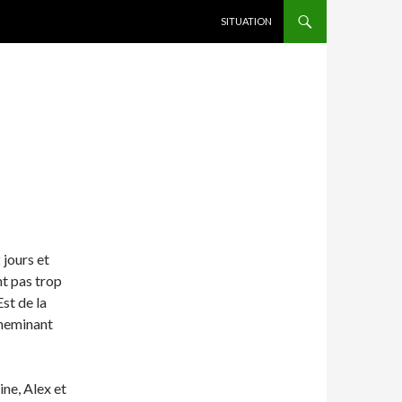
ALLER AU CONTENU
SITUATION
jours et
t pas trop
st de la
 cheminant
ine, Alex et