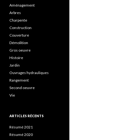
Aménagement
Arbres
Charpente
Construction
Couverture
Démolition
Gros oeuvre
Histoire
Jardin
Ouvrages hydrauliques
Rangement
Second oeuvre
Vie
ARTICLES RÉCENTS
Résumé 2021
Résumé 2020