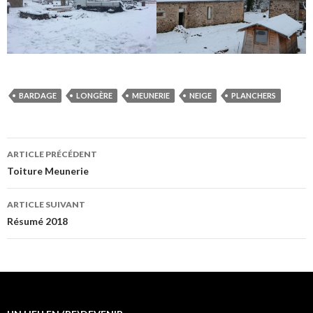
BARDAGE
LONGÈRE
MEUNERIE
NEIGE
PLANCHERS
Navigation
ARTICLE PRÉCÉDENT
des
Toiture Meunerie
articles
ARTICLE SUIVANT
Résumé 2018