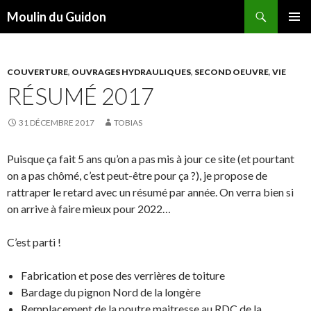
Recherche
Moulin du Guidon
ALLER
MENU
AU
PRINCI
CONTENU
COUVERTURE
,
OUVRAGES HYDRAULIQUES
,
SECOND OEUVRE
,
VIE
RÉSUMÉ 2017
31 DÉCEMBRE 2017
TOBIAS
Puisque ça fait 5 ans qu’on a pas mis à jour ce site (et pourtant
on a pas chômé, c’est peut-être pour ça ?), je propose de
rattraper le retard avec un résumé par année. On verra bien si
on arrive à faire mieux pour 2022…
C’est parti !
Fabrication et pose des verrières de toiture
Bardage du pignon Nord de la longère
Remplacement de la poutre maitresse au RDC de la