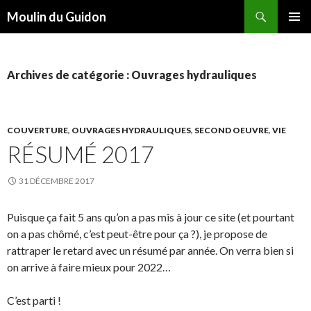
Recherche
Moulin du Guidon
ALLER
MENU
AU
PRINCI
CONTENU
Archives de catégorie : Ouvrages hydrauliques
COUVERTURE
,
OUVRAGES HYDRAULIQUES
,
SECOND OEUVRE
,
VIE
RÉSUMÉ 2017
31 DÉCEMBRE 2017
Puisque ça fait 5 ans qu’on a pas mis à jour ce site (et pourtant
on a pas chômé, c’est peut-être pour ça ?), je propose de
rattraper le retard avec un résumé par année. On verra bien si
on arrive à faire mieux pour 2022…
C’est parti !