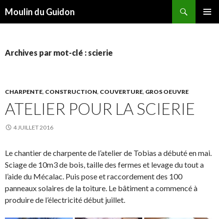
Recherche
Moulin du Guidon
ALLER
MENU
AU
PRINCI
CONTENU
Archives par mot-clé : scierie
CHARPENTE
,
CONSTRUCTION
,
COUVERTURE
,
GROS OEUVRE
ATELIER POUR LA SCIERIE
4 JUILLET 2016
Le chantier de charpente de l’atelier de Tobias a débuté en mai.
Sciage de 10m3 de bois, taille des fermes et levage du tout a
l’aide du Mécalac. Puis pose et raccordement des 100
panneaux solaires de la toiture. Le bâtiment a commencé à
produire de l’électricité début juillet.