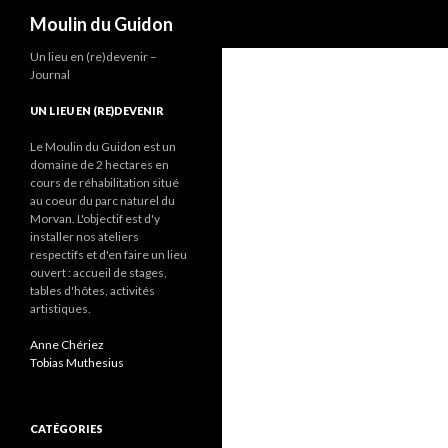
Recherche
Moulin du Guidon
Un lieu en (re)devenir –
Journal
UN LIEU EN (RE)DEVENIR
Le Moulin du Guidon est un
domaine de 2 hectares en
cours de réhabilitation situé
au coeur du parc naturel du
Morvan. L'objectif est d'y
installer nos ateliers
respectifs et d'en faire un lieu
ouvert : accueil de stages,
tables d'hôtes, activités
artistiques.
Anne Chériez
Tobias Muthesius
CATÉGORIES