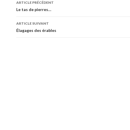
Navigation
ARTICLE PRÉCÉDENT
des
Le tas de pierres…
articles
ARTICLE SUIVANT
Élagages des érables