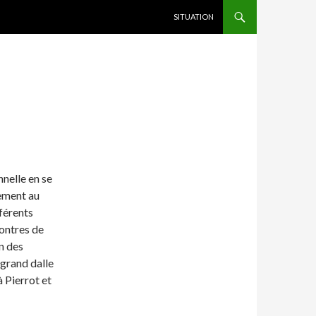
ALLER AU CONTENU
SITUATION
nelle en se
lement au
fférents
contres de
on des
 grand dalle
 Pierrot et