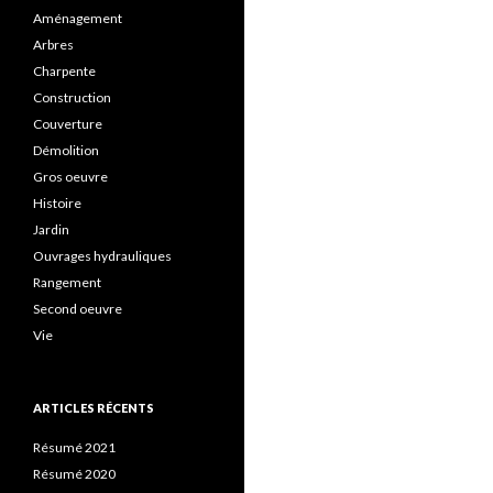
Aménagement
Arbres
Charpente
Construction
Couverture
Démolition
Gros oeuvre
Histoire
Jardin
Ouvrages hydrauliques
Rangement
Second oeuvre
Vie
ARTICLES RÉCENTS
Résumé 2021
Résumé 2020