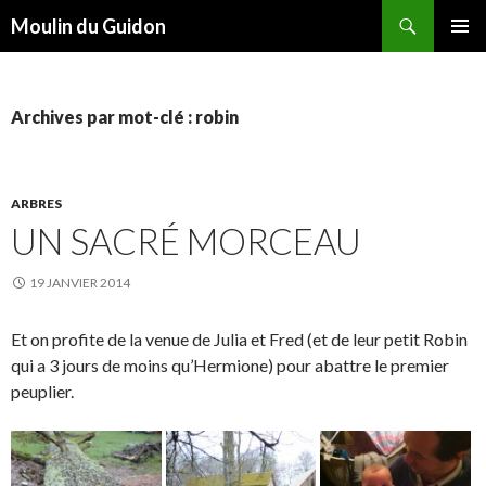
Recherche
Moulin du Guidon
ALLER
MENU
AU
PRINCI
CONTENU
Archives par mot-clé : robin
ARBRES
UN SACRÉ MORCEAU
19 JANVIER 2014
Et on profite de la venue de Julia et Fred (et de leur petit Robin
qui a 3 jours de moins qu’Hermione) pour abattre le premier
peuplier.