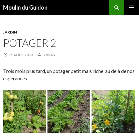
Recherche
Moulin du Guidon
ALLER
MENU
AU
PRINCI
CONTENU
JARDIN
POTAGER 2
15 AOÛT 2013
TOBIAS
Trois mois plus tard, un potager petit mais riche, au delà de nos
espérances.