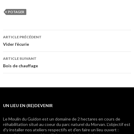
POTAGER
Navigation
ARTICLE PRÉCÉDENT
des
Vider l’écurie
articles
ARTICLE SUIVANT
Bois de chauffage
UN LIEU EN (RE)DEVENIR
Le Moulin du Guidon est un domaine de 2 hectares en cours de
réhabilitation situé au coeur du parc naturel du Morvan. L'objectif est
d'y installer nos ateliers respectifs et d'en faire un lieu ouvert :