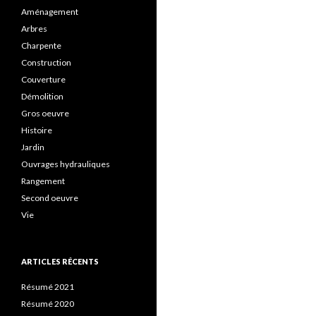
Aménagement
Arbres
Charpente
Construction
Couverture
Démolition
Gros oeuvre
Histoire
Jardin
Ouvrages hydrauliques
Rangement
Second oeuvre
Vie
ARTICLES RÉCENTS
Résumé 2021
Résumé 2020