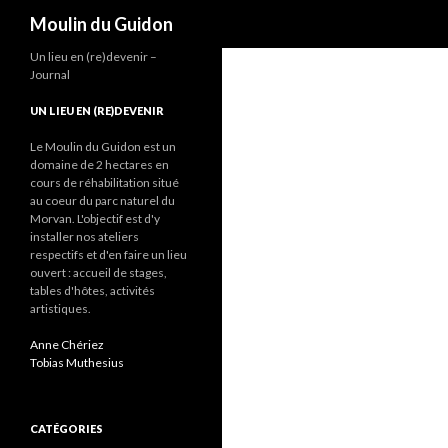
Recherche
Moulin du Guidon
Un lieu en (re)devenir –
Journal
UN LIEU EN (RE)DEVENIR
Le Moulin du Guidon est un
domaine de 2 hectares en
cours de réhabilitation situé
au coeur du parc naturel du
Morvan. L'objectif est d'y
installer nos ateliers
respectifs et d'en faire un lieu
ouvert : accueil de stages,
tables d'hôtes, activités
artistiques.
Anne Chériez
Tobias Muthesius
CATÉGORIES