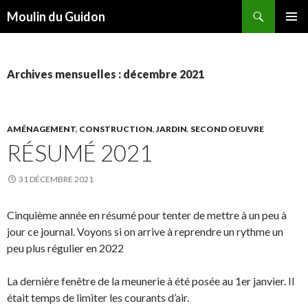
Recherche
Moulin du Guidon
ALLER
MENU
AU
PRINCI
CONTENU
Archives mensuelles : décembre 2021
AMÉNAGEMENT
,
CONSTRUCTION
,
JARDIN
,
SECOND OEUVRE
RÉSUMÉ 2021
31 DÉCEMBRE 2021
Cinquième année en résumé pour tenter de mettre à un peu à
jour ce journal. Voyons si on arrive à reprendre un rythme un
peu plus régulier en 2022
La dernière fenêtre de la meunerie à été posée au 1er janvier. Il
était temps de limiter les courants d’air.