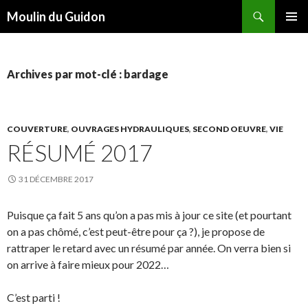
Recherche
Moulin du Guidon
ALLER
MENU
AU
PRINCI
CONTENU
Archives par mot-clé : bardage
COUVERTURE
,
OUVRAGES HYDRAULIQUES
,
SECOND OEUVRE
,
VIE
RÉSUMÉ 2017
31 DÉCEMBRE 2017
Puisque ça fait 5 ans qu’on a pas mis à jour ce site (et pourtant
on a pas chômé, c’est peut-être pour ça ?), je propose de
rattraper le retard avec un résumé par année. On verra bien si
on arrive à faire mieux pour 2022…
C’est parti !