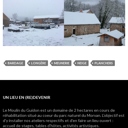
BARDAGE
LONGÈRE
MEUNERIE
NEIGE
PLANCHERS
UN LIEU EN (RE)DEVENIR
Le Moulin du Guidon est un domaine de 2 hectares en cours de
réhabilitation situé au coeur du parc naturel du Morvan. L'objectif est
d'y installer nos ateliers respectifs et d'en faire un lieu ouvert :
accueil de stages, tables d'hôtes, activités artistiques.