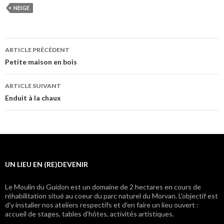
NEIGE
Navigation
ARTICLE PRÉCÉDENT
des
Petite maison en bois
articles
ARTICLE SUIVANT
Enduit à la chaux
UN LIEU EN (RE)DEVENIR
Le Moulin du Guidon est un domaine de 2 hectares en cours de
réhabilitation situé au coeur du parc naturel du Morvan. L'objectif est
d'y installer nos ateliers respectifs et d'en faire un lieu ouvert :
accueil de stages, tables d'hôtes, activités artistiques.