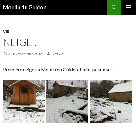
Recherche
Moulin du Guidon
ALLER
MENU
AU
PRINCI
CONTENU
VIE
NEIGE !
22 NOVEMBRE 2013
TOBIAS
Première neige au Moulin du Guidon. Enfin, pour nous.